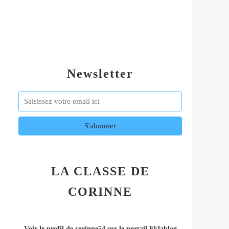
Newsletter
LA CLASSE DE
CORINNE
Voir le profil de
corinne54
sur le portail Eklablog