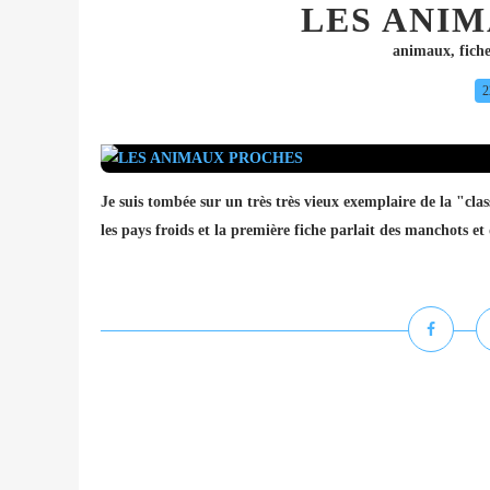
LES ANI
animaux
,
fich
2
Je suis tombée sur un très très vieux exemplaire de la "class
les pays froids et la première fiche parlait des manchots et