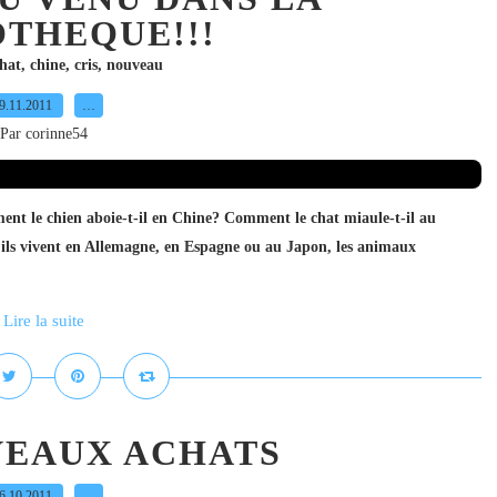
OTHEQUE!!!
hat
,
chine
,
cris
,
nouveau
9.11.2011
…
Par corinne54
nt le chien aboie-t-il en Chine? Comment le chat miaule-t-il au
ls vivent en Allemagne, en Espagne ou au Japon, les animaux
Lire la suite
VEAUX ACHATS
6.10.2011
…