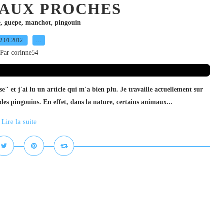
MAUX PROCHES
e
,
guepe
,
manchot
,
pingouin
2.01.2012
…
Par corinne54
e" et j'ai lu un article qui m'a bien plu. Je travaille actuellement sur
 des pingouins. En effet, dans la nature, certains animaux...
Lire la suite