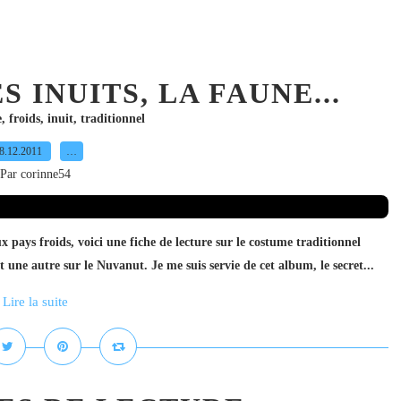
S INUITS, LA FAUNE...
e
,
froids
,
inuit
,
traditionnel
8.12.2011
…
Par corinne54
x pays froids, voici une fiche de lecture sur le costume traditionnel
une autre sur le Nuvanut. Je me suis servie de cet album, le secret...
Lire la suite