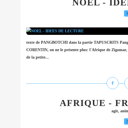
NOEL - ID
3
texte de PANGBOTCHI dans la partie TAPUSCRITS Pangbotc
CORENTIN, on ne le présente plus: l'Afrique de Zigomar, Z
de la petite...
AFRIQUE - FR
agit
,
ani
2