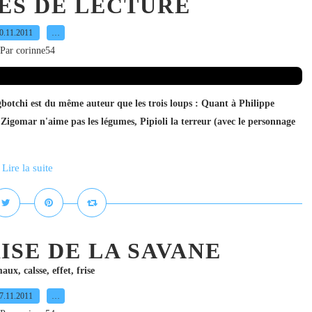
EES DE LECTURE
0.11.2011
…
Par corinne54
hi est du même auteur que les trois loups : Quant à Philippe
igomar n'aime pas les légumes, Pipioli la terreur (avec le personnage
Lire la suite
ISE DE LA SAVANE
maux
,
calsse
,
effet
,
frise
7.11.2011
…