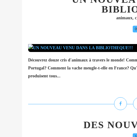
BIBLI
animaux
,
c
0
Découvrez douze cris d'animaux à travers le monde! Comme
Portugal? Comment la vache meugle-t-elle en France? Qu'i
produisent tous...
DES NOU
1