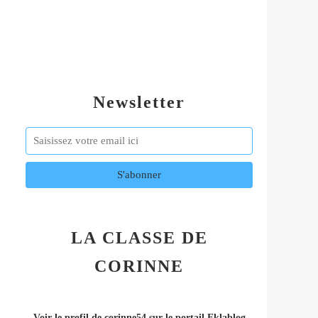
Newsletter
LA CLASSE DE
CORINNE
Voir le profil de
corinne54
sur le portail Eklablog