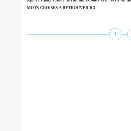
Ajout de jeux autour de l'album exploité avec les CP
MOTS CROISES A RETROUVER ICI