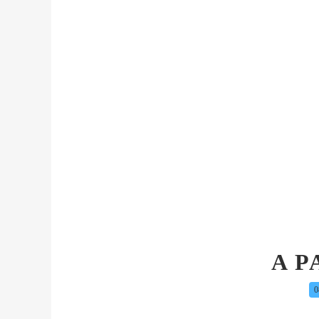
A P
0