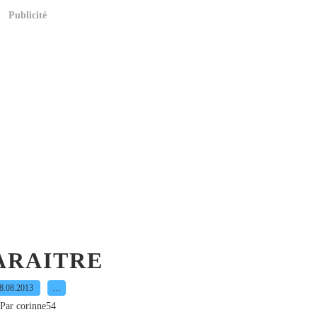
Publicité
ARAITRE
8.08.2013
…
Par corinne54