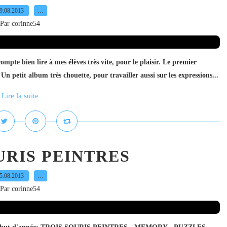
9.08.2013
…
Par corinne54
ompte bien lire à mes élèves très vite, pour le plaisir. Le premier
Un petit album très chouette, pour travailler aussi sur les expressions...
Lire la suite
URIS PEINTRES
5.08.2013
…
Par corinne54