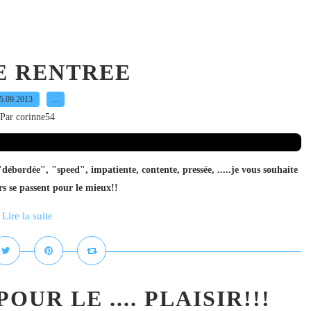
E RENTREE
5.09.2013
…
Par corinne54
bordée", "speed", impatiente, contente, pressée, .....je vous souhaite
rs se passent pour le mieux!!
Lire la suite
UR LE .... PLAISIR!!!