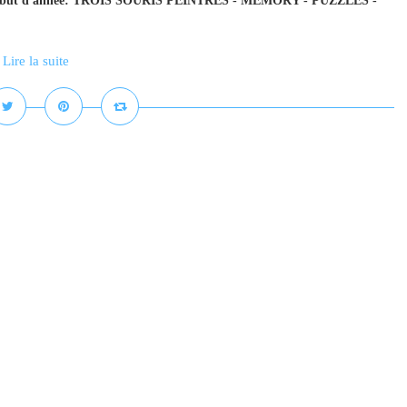
 en début d'année: TROIS SOURIS PEINTRES - MEMORY - PUZZLES -
Lire la suite