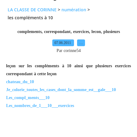
LA CLASSE DE CORINNE
>
numération
>
les compléments à 10
complements
,
correspondant
,
exercices
,
lecon
,
plusieurs
07.06.2011
…
Par corinne54
leçon sur les compléments à 10 ainsi que plusieurs exercices
correspondant à cette leçon
chateau_du_10
Je_colorie_toutes_les_cases_dont_la_somme_est__gale___10
Les_compl_ments___10
Les_nombres_de_1___10___exercices