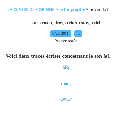
LA CLASSE DE CORINNE
>
orthographe
>
le son [s]
concernant
,
deux
,
ecrites
,
traces
,
voici
07.06.2011
…
Par corinne54
Voici deux traces écrites concernant le son
[s]
.
c ou ç
s_ou_ss