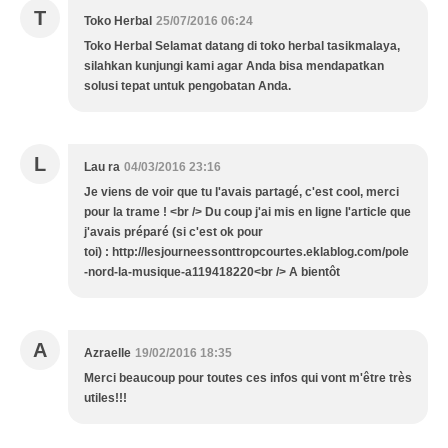
T
Toko Herbal
25/07/2016 06:24
Toko Herbal Selamat datang di toko herbal tasikmalaya,
silahkan kunjungi kami agar Anda bisa mendapatkan
solusi tepat untuk pengobatan Anda.
L
Lau ra
04/03/2016 23:16
Je viens de voir que tu l'avais partagé, c'est cool, merci
pour la trame ! <br /> Du coup j'ai mis en ligne l'article que
j'avais préparé (si c'est ok pour
toi) : http://lesjourneessonttropcourtes.eklablog.com/pole
-nord-la-musique-a119418220<br /> A bientôt
A
Azraelle
19/02/2016 18:35
Merci beaucoup pour toutes ces infos qui vont m'être très
utiles!!!