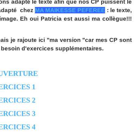
ns adapté le texte afin que nos CP puissent le
n adapté chez
MA MAIKESSE PEFEREE
: le texte,
 image. Eh oui Patricia est aussi ma collègue!!!
mais je rajoute ici "ma version "car mes CP sont
 besoin d'exercices supplémentaires.
UVERTURE
ERCICES 1
ERCICES 2
ERCICES 3
ERCICES 4