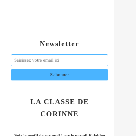
Newsletter
LA CLASSE DE
CORINNE
Voir le profil de
corinne54
sur le portail Eklablog