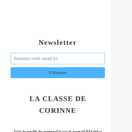
Newsletter
LA CLASSE DE
CORINNE
Voir le profil de
corinne54
sur le portail Eklablog