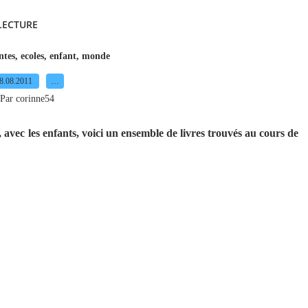
 LECTURE
ntes
,
ecoles
,
enfant
,
monde
8.08.2011
…
Par corinne54
vec les enfants, voici un ensemble de livres trouvés au cours de