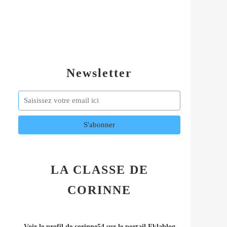
Newsletter
LA CLASSE DE
CORINNE
Voir le profil de
corinne54
sur le portail Eklablog