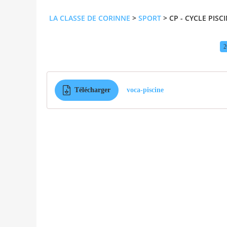
LA CLASSE DE CORINNE
>
SPORT
>
CP - CYCLE PISC
2
Télécharger
voca-piscine