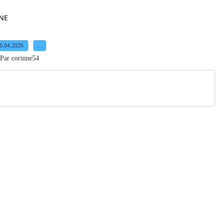
INE
6.04.2026
…
Par corinne54