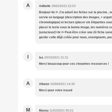
A
Adibelle
28/02/2022 22:53
Bonjour<br /> J'ai adoré les fiches sur la piscine ,
servie en langage (description des images, + argu
chronologique) et lecture (placer els étiquettes so
placer le texte sous la bonne image, les numéros son
(astucieux)!<br /> Peut-être créer une 2è fiche sa
garder celle déjà créée pour nous, enseignants, pou
I
Isa
20/10/2021 21:11
Merci beaucoup pour ces chouettes ressources !
A
Albator
02/06/2021 14:39
Merci pour votre travail
M
Manou
11/02/2021 00:21