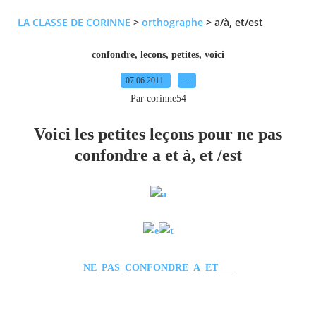
LA CLASSE DE CORINNE
>
orthographe
>
a/à, et/est
confondre
,
lecons
,
petites
,
voici
07.06.2011
…
Par corinne54
Voici les petites leçons pour ne pas
confondre a et à, et /est
NE_PAS_CONFONDRE_A_ET___